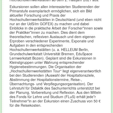
Exkursionen sollen allen interessierten Studierenden der
Primarstufe exemplarisch ermöglichen, sich ein Bild
aktueller Forschung und Praxis der
Hochschullernwerkstätten in Deutschland (und eben nicht
nur an der UdS/im GOFEX) zu machen und dabei
Einblicke in die praktische Arbeit der Forscher*innen sowie
der Praktiker*innen zu machen. Dies dient dem
theoretischen, reflexiven Austausch und dem eigenen
Erproben verschiedener Experimente, Exponate und
Aufgaben in den entsprechenden
Hochschullernwerkstätten (u. a. HELLEUM Berlin,
Grundschulwerkstatt Universität Bremen, EduSpace
Lernwerkstatt Bozen). Geplant sind die Exkursionen in
Kleinstgruppen unter Wahrung entsprechender
Hygienebestimmungen. Die Organisation der
„Hochschullernwerkstätten Tour“ liegt eigenverantwortlich
bei den Studierenden (Auswahl der Hospitationsziele,
Abstimmung der Hospitationstermine, Reise-,
Übernachtungs- und Verpflegungsorganisation). Der
Lehrstuhl für Didaktik des Sachunterrichts unterstützt bei
der Planung, Vorbereitung und Reflexion. Aus den Mitteln
des Fonds für Lehre und Studium (FLuS) erhält jede*r
Teilnehmer*in an der Exkursion einen Zuschuss von 50 €
für die Reisekosten.