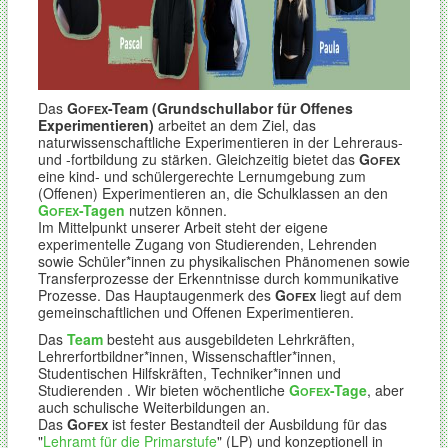
Das
G
-Team (
Grundschullabor für Offenes
OFEX
Experimentieren)
arbeitet an dem Ziel, das
naturwissenschaftliche Experimentieren in der Lehreraus-
und -fortbildung zu stärken. Gleichzeitig bietet das
G
OFEX
eine kind- und schülergerechte Lernumgebung zum
(Offenen) Experimentieren an, die Schulklassen an den
G
-Tagen
nutzen können.
OFEX
Im Mittelpunkt unserer Arbeit steht der eigene
experimentelle Zugang von Studierenden, Lehrenden
sowie Schüler*innen zu physikalischen Phänomenen sowie
Transferprozesse der Erkenntnisse durch kommunikative
Prozesse. Das Hauptaugenmerk des
G
liegt auf dem
OFEX
gemeinschaftlichen und Offenen Experimentieren.
Das
Team
besteht aus ausgebildeten Lehrkräften,
Lehrerfortbildner*innen, Wissenschaftler*innen,
Studentischen Hilfskräften, Techniker*innen und
Studierenden . Wir bieten wöchentliche
G
-Tage
, aber
OFEX
auch schulische Weiterbildungen an.
Das
G
ist fester Bestandteil der Ausbildung für das
OFEX
"
Lehramt für die Primarstufe
" (LP) und konzeptionell in